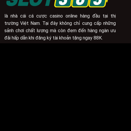
là nhà cái cá cược casino online hàng đầu tại thị
trường Việt Nam. Tại đây không chỉ cung cấp những
sảnh chơi chất lượng mà còn đem đến hàng ngàn ưu
đãi hấp dẫn khi đăng ký tài khoản tặng ngay 88K.
SẢN PHẨM
Casino
Thể Thao
Đá Gà
Xổ Số
Giới Thiệu