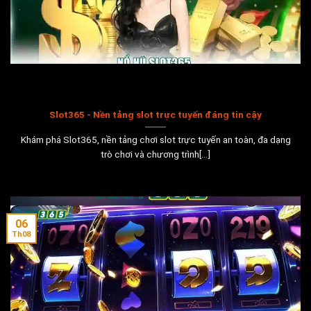
Slot365 - Nền tảng slot trực tuyến đáng tin cậy
Khám phá Slot365, nền tảng chơi slot trực tuyến an toàn, đa dạng
trò chơi và chương trình[...]
06
Th08