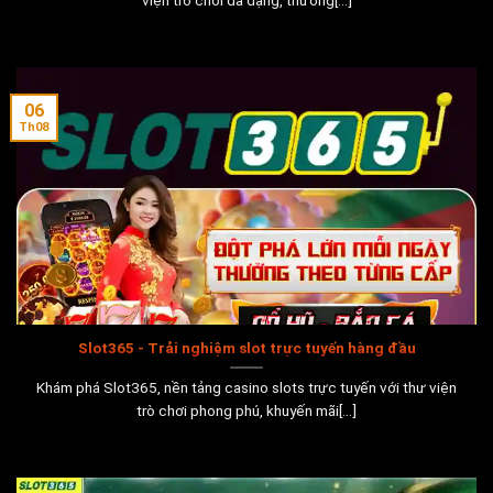
06
Th08
Slot365 - Trải nghiệm slot trực tuyến hàng đầu
Khám phá Slot365, nền tảng casino slots trực tuyến với thư viện
trò chơi phong phú, khuyến mãi[...]