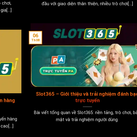
 chơi,
đầu với giao diện thân thiện, nhiều trò chơi[...]
a[...]
06
Th08
Slot365 – Giới thiệu và trải nghiệm đánh bạ
ến hàng
trực tuyến
Bài viết tổng quan về Slot365: nền tảng, trò chơi, b
uyến hàng
mật và trải nghiệm người dùng.
ao[...]