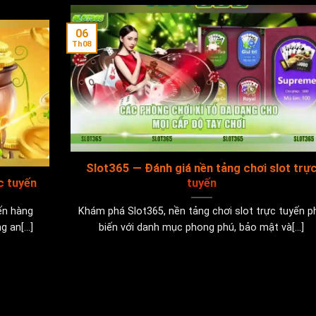
06
Th08
Slot365 — Đánh giá nền tảng chơi slot trự
c tuyến
tuyến
ến hàng
Khám phá Slot365, nền tảng chơi slot trực tuyến p
 an[...]
biến với danh mục phong phú, bảo mật và[...]