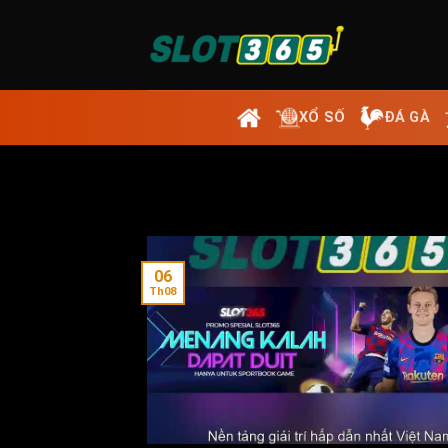
Chuyển
đến
nội
dung
XỔ SỐ
ĐÁ GÀ
06
Th08