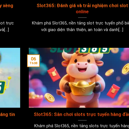
y xèng
Slot365: Đánh giá và trải nghiệm chơi slot
online
lot trực
Khám phá Slot365, nền tảng slot trực tuyến phổ bi
[...]
với giao diện thân thiện, an toàn và danh[...]
06
Th08
áng tin
Slot365: Sân chơi slots trực tuyến hàng đầ
Khám phá Slot365, nền tảng slots trực tuyến hàn