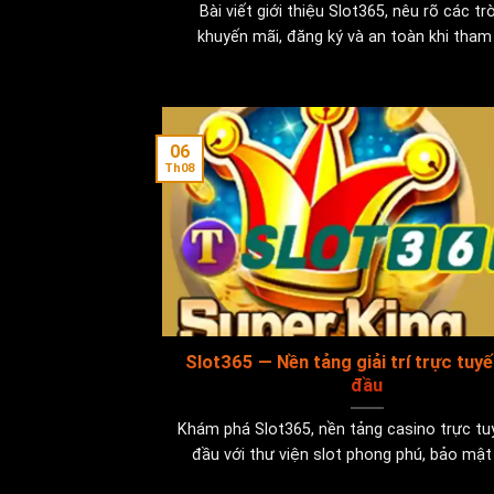
Bài viết giới thiệu Slot365, nêu rõ các trò
khuyến mãi, đăng ký và an toàn khi tham gi
06
Th08
Slot365 — Nền tảng giải trí trực tuy
đầu
Khám phá Slot365, nền tảng casino trực t
đầu với thư viện slot phong phú, bảo mật c