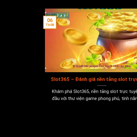
06
Th08
Slot365 – Đánh giá nền tảng slot trự
Khám phá Slot365, nền tảng slot trực tuy
đầu với thư viện game phong phú, tính năng