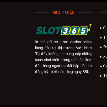
GIỚI THIỆU
Ca
T
là nhà cái cá cược casino online
Đ
hàng đầu tại thị trường Việt Nam.
Tại đây không chỉ cung cấp những
X
sảnh chơi chất lượng mà còn đem
đến hàng ngàn ưu đãi hấp dẫn khi
Gi
đăng ký tài khoản tặng ngay 88K.
Tá