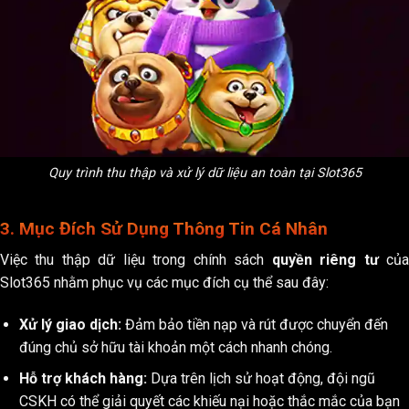
Quy trình thu thập và xử lý dữ liệu an toàn tại Slot365
3. Mục Đích Sử Dụng Thông Tin Cá Nhân
Việc thu thập dữ liệu trong chính sách
quyền riêng tư
củ
Slot365 nhằm phục vụ các mục đích cụ thể sau đây:
Xử lý giao dịch:
Đảm bảo tiền nạp và rút được chuyển đến
đúng chủ sở hữu tài khoản một cách nhanh chóng.
Hỗ trợ khách hàng:
Dựa trên lịch sử hoạt động, đội ngũ
CSKH có thể giải quyết các khiếu nại hoặc thắc mắc của bạn