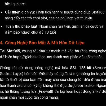
hiệu quả hơn.
Cải thiện dịch vụ:
Phân tích hành vi người dùng giúp Slot365
nâng cấp các trò chơi slot, casino phù hợp với thị hiếu.
Tuân thủ pháp luật:
Ngăn chặn rửa tiền, gian lận cá cược và
đảm bảo người chơi đủ 18 tuổi.
4. Công Nghệ Bảo Mật & Mã Hóa Dữ Liệu
Tại
Slot365
, chúng tôi đầu tư mạnh mẽ vào hạ tầng công nghệ
để biến https://globaltolocal.net thành một pháo đài số an toàn.
Chúng tôi sử dụng công nghệ mã hóa
SSL 128-bit
(Secure
Socket Layer) tiên tiến. Điều này có nghĩa là mọi thông tin truyền
tải từ thiết bị của bạn đến máy chủ của chúng tôi đều được mã
hóa thành các chuỗi ký tự không thể đọc được bởi hacker. Ngoài
ra, hệ thống tường lửa (Firewall) đa lớp luôn hoạt động 24/7 để
ngăn chặn mọi cuộc tấn công mạng.