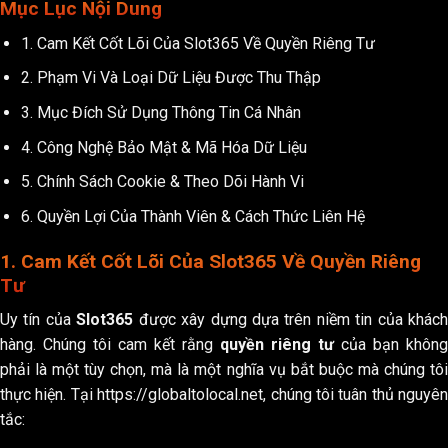
Mục Lục Nội Dung
1. Cam Kết Cốt Lõi Của Slot365 Về Quyền Riêng Tư
2. Phạm Vi Và Loại Dữ Liệu Được Thu Thập
3. Mục Đích Sử Dụng Thông Tin Cá Nhân
4. Công Nghệ Bảo Mật & Mã Hóa Dữ Liệu
5. Chính Sách Cookie & Theo Dõi Hành Vi
6. Quyền Lợi Của Thành Viên & Cách Thức Liên Hệ
1. Cam Kết Cốt Lõi Của Slot365 Về Quyền Riêng
Tư
Uy tín của
Slot365
được xây dựng dựa trên niềm tin của khách
hàng. Chúng tôi cam kết rằng
quyền riêng tư
của bạn không
phải là một tùy chọn, mà là một nghĩa vụ bắt buộc mà chúng tôi
thực hiện. Tại https://globaltolocal.net, chúng tôi tuân thủ nguyên
tắc: