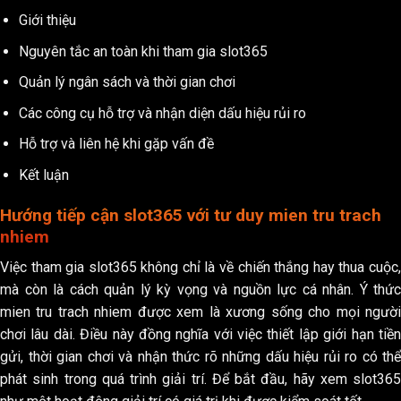
Giới thiệu
Nguyên tắc an toàn khi tham gia slot365
Quản lý ngân sách và thời gian chơi
Các công cụ hỗ trợ và nhận diện dấu hiệu rủi ro
Hỗ trợ và liên hệ khi gặp vấn đề
Kết luận
Hướng tiếp cận slot365 với tư duy mien tru trach
nhiem
Việc tham gia slot365 không chỉ là về chiến thắng hay thua cuộc,
mà còn là cách quản lý kỳ vọng và nguồn lực cá nhân. Ý thức
mien tru trach nhiem được xem là xương sống cho mọi người
chơi lâu dài. Điều này đồng nghĩa với việc thiết lập giới hạn tiền
gửi, thời gian chơi và nhận thức rõ những dấu hiệu rủi ro có thể
phát sinh trong quá trình giải trí. Để bắt đầu, hãy xem slot365