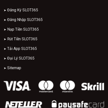
Đăng Ký SLOT365
Đăng Nhập SLOT365
Nạp Tiền SLOT365
Rút Tiền SLOT365
Tải App SLOT365
Đại Lý SLOT365
Sitemap