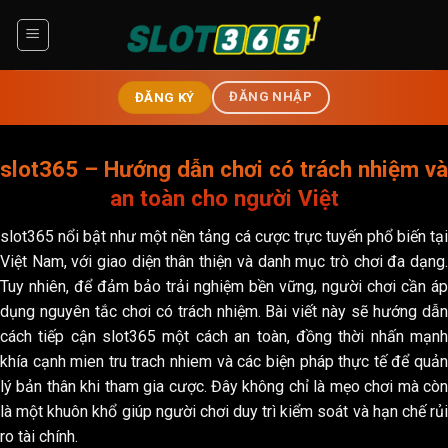
Chuyển
đến
nội
dung
ĐĂNG NHẬP
ĐĂNG KÝ
slot365 – Hướng dẫn chơi có trách nhiệm và
an toàn cho người Việt
slot365 nổi bật như một nền tảng cá cược trực tuyến phổ biến tại
Việt Nam, với giao diện thân thiện và danh mục trò chơi đa dạng.
Tuy nhiên, để đảm bảo trải nghiệm bền vững, người chơi cần áp
dụng nguyên tắc chơi có trách nhiệm. Bài viết này sẽ hướng dẫn
cách tiếp cận slot365 một cách an toàn, đồng thời nhấn mạnh
khía cạnh mien tru trach nhiem và các biện pháp thực tế để quản
lý bản thân khi tham gia cược. Đây không chỉ là mẹo chơi mà còn
là một khuôn khổ giúp người chơi duy trì kiểm soát và hạn chế rủi
ro tài chính.