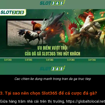
Cac chien ke dung manh trong tran da ga truc tiep
3. Tại sao nên chọn Slot365 để cá cược đá gà?
Giữa hàng trăm nhà cái trên thị trường, https://globaltolocal.net