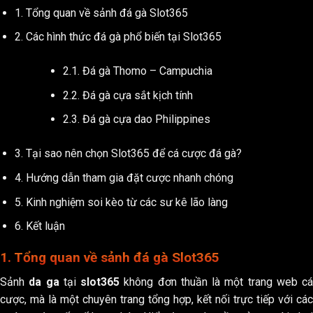
1. Tổng quan về sảnh đá gà Slot365
2. Các hình thức đá gà phổ biến tại Slot365
2.1. Đá gà Thomo – Campuchia
2.2. Đá gà cựa sắt kịch tính
2.3. Đá gà cựa dao Philippines
3. Tại sao nên chọn Slot365 để cá cược đá gà?
4. Hướng dẫn tham gia đặt cược nhanh chóng
5. Kinh nghiệm soi kèo từ các sư kê lão làng
6. Kết luận
1. Tổng quan về sảnh đá gà Slot365
Sảnh
da ga
tại
slot365
không đơn thuần là một trang web cá
cược, mà là một chuyên trang tổng hợp, kết nối trực tiếp với các