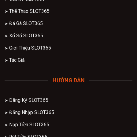
Thể Thao SLOT365
Đá Gà SLOT365
Xổ Số SLOT365
Giới Thiệu SLOT365
Tác Giả
HƯỚNG DẪN
Đăng Ký SLOT365
Đăng Nhập SLOT365
Nạp Tiền SLOT365
Rút Tiền SLOT365