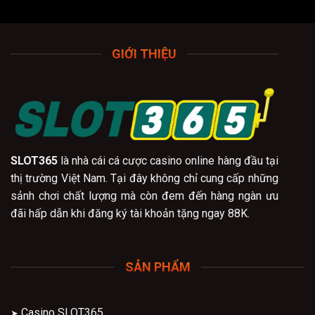
GIỚI THIỆU
SLOT365
là nhà cái cá cược casino online hàng đầu tại
thị trường Việt Nam. Tại đây không chỉ cung cấp những
sảnh chơi chất lượng mà còn đem đến hàng ngàn ưu
đãi hấp dẫn khi đăng ký tài khoản tặng ngay 88K.
SẢN PHẨM
Casino SLOT365