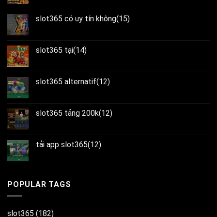
slot365 có uy tín không(15)
slot365 tại(14)
slot365 alternatif(12)
slot365 tảng 200k(12)
tải app slot365(12)
POPULAR TAGS
slot365 (182)