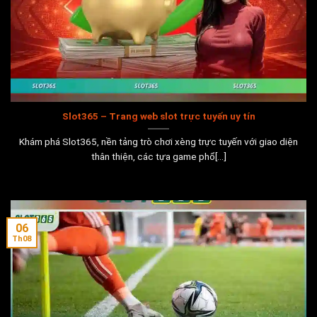
Slot365 – Trang web slot trực tuyến uy tín
Khám phá Slot365, nền tảng trò chơi xèng trực tuyến với giao diện
thân thiện, các tựa game phổ[...]
06
Th08