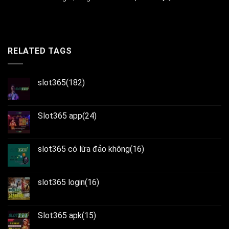
RELATED TAGS
slot365(182)
Slot365 app(24)
slot365 có lừa đảo không(16)
slot365 login(16)
Slot365 apk(15)