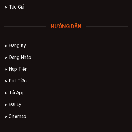
Tác Giả
HƯỚNG DẪN
Đăng Ký
Đăng Nhập
Nạp Tiền
Rút Tiền
Tải App
Đại Lý
Sitemap