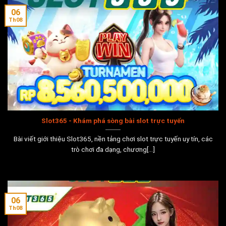
06
Th08
Slot365 - Khám phá sòng bài slot trực tuyến
Bài viết giới thiệu Slot365, nền tảng chơi slot trực tuyến uy tín, các
trò chơi đa dạng, chương[...]
06
Th08