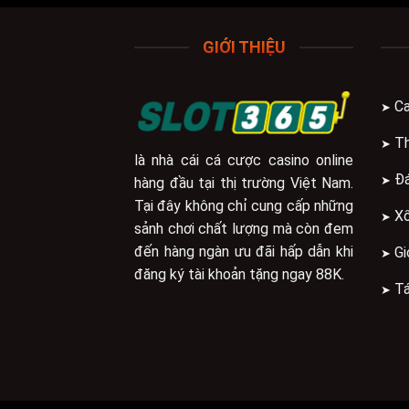
GIỚI THIỆU
Ca
T
là nhà cái cá cược casino online
Đ
hàng đầu tại thị trường Việt Nam.
Tại đây không chỉ cung cấp những
X
sảnh chơi chất lượng mà còn đem
đến hàng ngàn ưu đãi hấp dẫn khi
Gi
đăng ký tài khoản tặng ngay 88K.
Tá