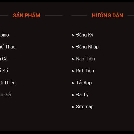
SẢN PHẨM
HƯỚNG DẪN
sino
Đăng Ký
hể Thao
Đăng Nhập
á Gà
Nạp Tiền
ổ Số
Rút Tiền
ới Thiệu
Tải App
c Giả
Đại Lý
Sitemap