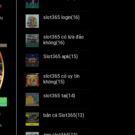
o
slot365 login(16)
ưu
slot365 có lừa đảo
không(16)
Slot365 apk(15)
slot365 có uy tín
không(15)
slot365 tại(14)
n
bắn cá Slot365(13)
n
app slot365(13)