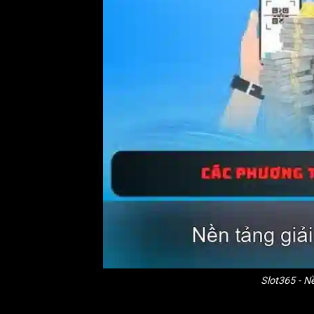
Slot365 - N