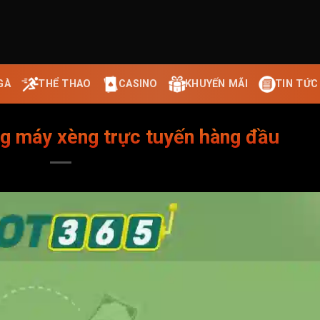
GÀ
THỂ THAO
CASINO
KHUYẾN MÃI
TIN TỨC
ng máy xèng trực tuyến hàng đầu