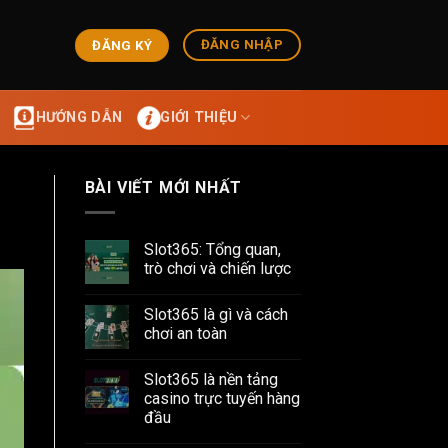
ĐĂNG NHẬP
ĐĂNG KÝ
HƯỚNG DẪN
GIỚI THIỆU
BÀI VIẾT MỚI NHẤT
Slot365: Tổng quan,
trò chơi và chiến lược
Slot365 là gì và cách
chơi an toàn
Slot365 là nền tảng
casino trực tuyến hàng
đầu