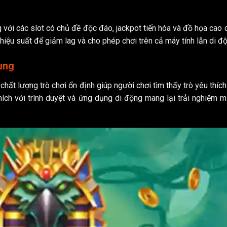
 với các slot có chủ đề độc đáo, jackpot tiến hóa và đồ họa cao 
hiệu suất để giảm lag và cho phép chơi trên cả máy tính lẫn di đ
ùng
hất lượng trò chơi ổn định giúp người chơi tìm thấy trò yêu thích
hích với trình duyệt và ứng dụng di động mang lại trải nghiệm 