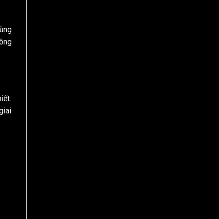
dùng
công
iết.
giai