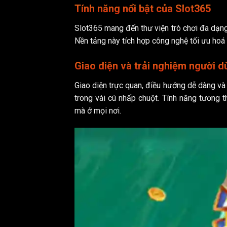
Tính năng nổi bật của Slot365
Slot365 mang đến thư viện trò chơi đa dạng
Nền tảng này tích hợp công nghệ tối ưu hoá 
Giao diện và trải nghiệm người d
Giao diện trực quan, điều hướng dễ dàng và c
trong vài cú nhấp chuột. Tính năng tương t
mà ở mọi nơi.