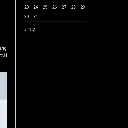
23
24
25
26
27
28
29
30
31
« Th2
dạng
trải