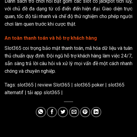
Danh sách trò chơi nổi bật gồm các slot có jackpot tích lũy,
với chủ đề đa dạng từ cổ điển đến hiện đại. Giao diện trực
quan, tốc độ tải nhanh và chế độ thử nghiệm cho phép người
chơi làm quen trước khi cược thật.
An toàn thanh toán và hỗ trợ khách hàng
Slot365 coi trọng bảo mật thanh toán, mã hóa dữ liệu và tuân
thủ chuẩn quy định. Đội ngũ hỗ trợ khách hàng làm việc 24/7,
sẵn sàng trả lời câu hỏi và xử lý mọi vấn đề một cách nhanh
chóng và chuyên nghiệp.
Tags:
slot365
|
review Slot365
|
slot365 poker
|
slot365
alternatif
|
tải app slot365
|