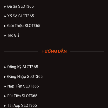
Đá Gà SLOT365
Xổ Số SLOT365
Giới Thiệu SLOT365
Tác Giả
HƯỚNG DẪN
Đăng Ký SLOT365
Đăng Nhập SLOT365
Nạp Tiền SLOT365
Rút Tiền SLOT365
Tải App SLOT365