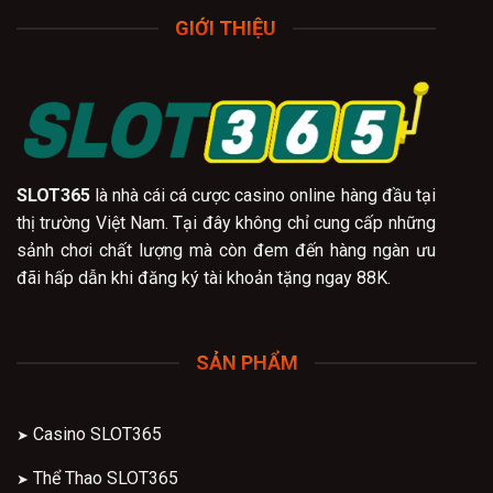
GIỚI THIỆU
SLOT365
là nhà cái cá cược casino online hàng đầu tại
thị trường Việt Nam. Tại đây không chỉ cung cấp những
sảnh chơi chất lượng mà còn đem đến hàng ngàn ưu
đãi hấp dẫn khi đăng ký tài khoản tặng ngay 88K.
SẢN PHẨM
Casino SLOT365
Thể Thao SLOT365