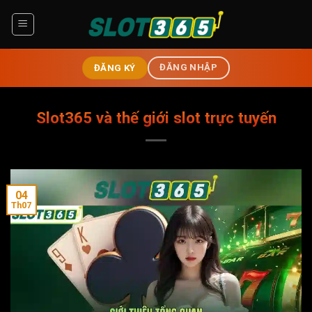
Chuyển
đến
nội
dung
ĐĂNG NHẬP
ĐĂNG KÝ
Slot365 và thế giới slot trực tuyến
04
Th07