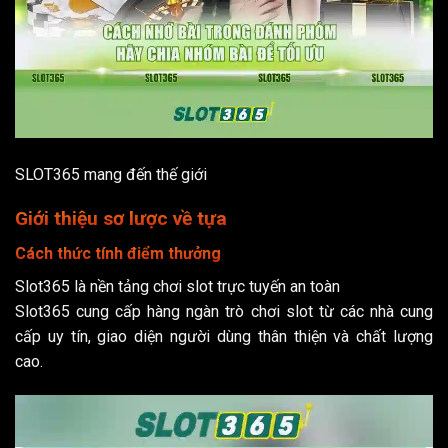
SLOT365 mang đến thế giới
Giới thiệu sơ lược về tựa
Cách thức tính điểm thưởng
Slot365 là nền tảng chơi slot trực tuyến an toàn
Slot365 cung cấp hàng ngàn trò chơi slot từ các nhà cung
cấp uy tín, giao diện người dùng thân thiện và chất lượng
cao.