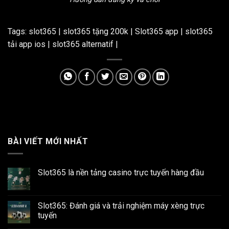
Tags:
slot365
|
slot365 tặng 200k
|
Slot365 app
|
slot365
tải app ios
|
slot365 alternatif
|
BÀI VIẾT MỚI NHẤT
Slot365 là nền tảng casino trực tuyến hàng đầu
Slot365: Đánh giá và trải nghiệm máy xèng trực
tuyến