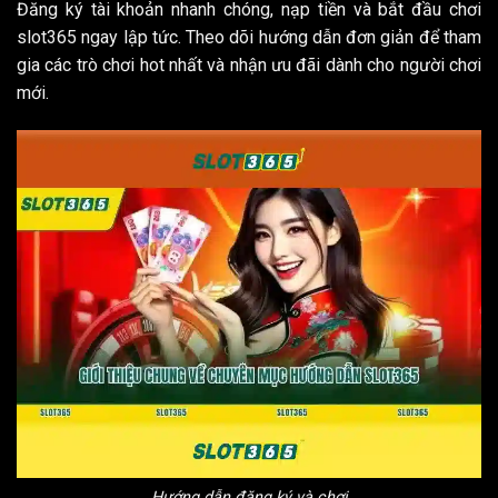
Đăng ký tài khoản nhanh chóng, nạp tiền và bắt đầu chơi
slot365 ngay lập tức. Theo dõi hướng dẫn đơn giản để tham
gia các trò chơi hot nhất và nhận ưu đãi dành cho người chơi
mới.
Hướng dẫn đăng ký và chơi