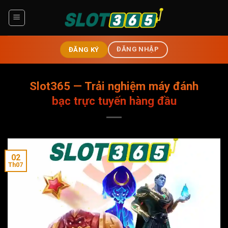
Chuyển
đến
nội
dung
ĐĂNG NHẬP
ĐĂNG KÝ
Slot365 — Trải nghiệm máy đánh
bạc trực tuyến hàng đầu
02
Th07