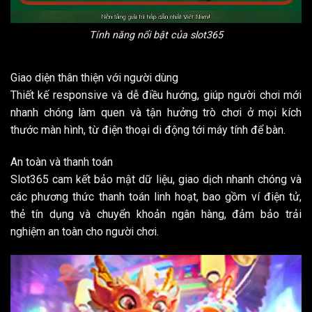
Tính năng nổi bật của slot365
Giao diện thân thiện với người dùng
Thiết kế responsive và dễ điều hướng, giúp người chơi mới
nhanh chóng làm quen và tận hưởng trò chơi ở mọi kích
thước màn hình, từ điện thoại di động tới máy tính để bàn.
An toàn và thanh toán
Slot365 cam kết bảo mật dữ liệu, giao dịch nhanh chóng và
các phương thức thanh toán linh hoạt, bao gồm ví điện tử,
thẻ tín dụng và chuyển khoản ngân hàng, đảm bảo trải
nghiệm an toàn cho người chơi.