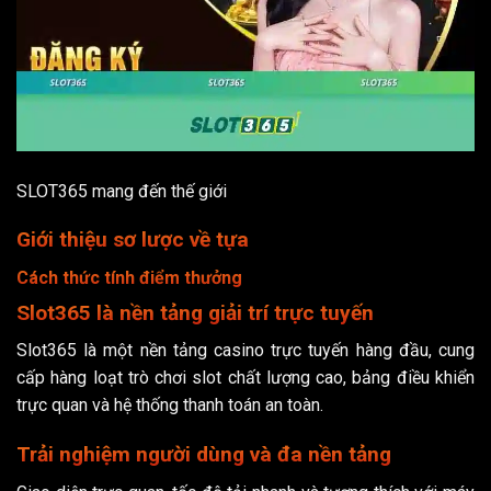
SLOT365 mang đến thế giới
Giới thiệu sơ lược về tựa
Cách thức tính điểm thưởng
Slot365 là nền tảng giải trí trực tuyến
Slot365 là một nền tảng casino trực tuyến hàng đầu, cung
cấp hàng loạt trò chơi slot chất lượng cao, bảng điều khiển
trực quan và hệ thống thanh toán an toàn.
Trải nghiệm người dùng và đa nền tảng