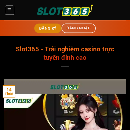
Chuyển
đến
nội
dung
ĐĂNG NHẬP
ĐĂNG KÝ
Slot365 - Trải nghiệm casino trực
tuyến đỉnh cao
14
Th06