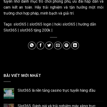
tuyến nhờ danh mục trò chơi phong phú, ưu đãi hấp dẫn và
cam kết an toàn. Hãy trải nghiệm và tận hưởng một môi
trường chơi hợp pháp, minh bạch và giải trí.
Tags:
slot365
|
slot365 login
|
hoki slot365
|
hướng dẫn
Slot365
|
slot365 tặng 200k
|
BÀI VIẾT MỚI NHẤT
Slot365 là nền tảng casino trực tuyến hàng đầu
Slot365: Đánh giá và trải nghiệm máy xèng trực