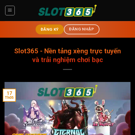
Chuyển
đến
nội
dung
ĐĂNG NHẬP
ĐĂNG KÝ
Slot365 - Nền tảng xèng trực tuyến
và trải nghiệm chơi bạc
17
Th05