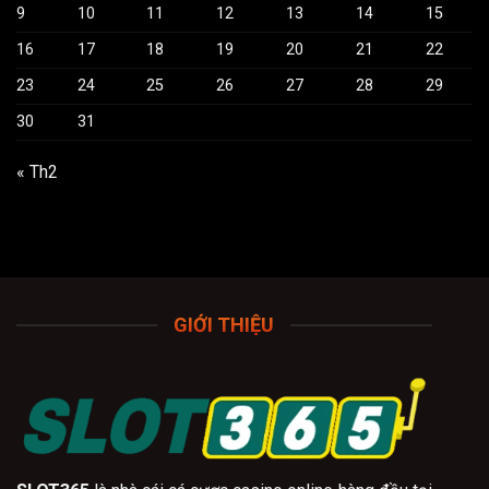
9
10
11
12
13
14
15
16
17
18
19
20
21
22
23
24
25
26
27
28
29
30
31
« Th2
GIỚI THIỆU