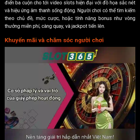
điển ba cuộn cho tới video slots hiện đại với đồ họa sắc nét
và hiệu ứng âm thanh sống động. Người chơi có thể tìm kiếm
theo chủ đề, mức cược, hoặc tính năng bonus như vòng
thưởng miễn phí, càng quay, và jackpot tiến lên.
Khuyến mãi và chăm sóc người chơi