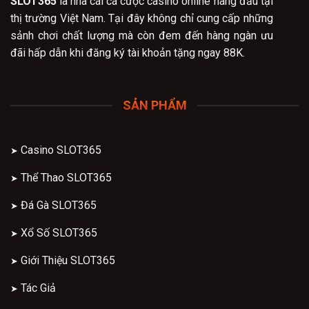
SLOT365
là nhà cái cá cược casino online hàng đầu tại
thị trường Việt Nam. Tại đây không chỉ cung cấp những
sảnh chơi chất lượng mà còn đem đến hàng ngàn ưu
đãi hấp dẫn khi đăng ký tài khoản tặng ngay 88K.
SẢN PHẨM
Casino SLOT365
Thể Thao SLOT365
Đá Gà SLOT365
Xổ Số SLOT365
Giới Thiệu SLOT365
Tác Giả