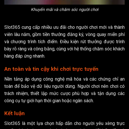
Khuyến mãi và chăm sóc người chơi
Slot365 cung cấp nhiều ưu đãi cho người chơi mới và thành
viên lâu năm, gồm tiền thưởng đăng ký, vòng quay miễn phí
và chương trình tích điểm. Điều kiện rút thưởng được trình
bày rõ ràng và công bằng, cùng với hệ thống chăm sóc khách
hàng đáp ứng nhanh.
An toàn và tin cậy khi chơi trực tuyến
Nền tảng áp dụng công nghệ mã hóa và các chứng chỉ an
toàn để bảo vệ dữ liệu người dùng. Người chơi nên chơi có
trách nhiệm, thiết lập mức cược phù hợp và tận dụng các
công cụ tự giới hạn thời gian hoặc ngân sách.
Kết luận
Slot365 là một lựa chọn hấp dẫn cho người yêu xèng trực