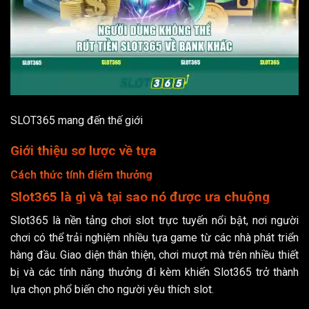
SLOT365 mang đến thế giới
Giới thiệu sơ lược về tựa
Cách thức tính điểm thưởng
Slot365 là gì và tại sao nó được ưa chuộng
Slot365 là nền tảng chơi slot trực tuyến nổi bật, nơi người
chơi có thể trải nghiệm nhiều tựa game từ các nhà phát triển
hàng đầu. Giao diện thân thiện, chơi mượt mà trên nhiều thiết
bị và các tính năng thưởng đi kèm khiến Slot365 trở thành
lựa chọn phổ biến cho người yêu thích slot.