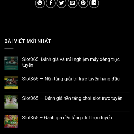
BÀI VIẾT MỚI NHẤT
Slot365: Đánh giá và trải nghiệm máy xèng trực
tuyến
Slot365 — Nền tảng giải trí trực tuyến hàng đầu
Slot365 — Đánh giá nền tảng chơi slot trực tuyến
Slot365 – Đánh giá nền tảng slot trực tuyến