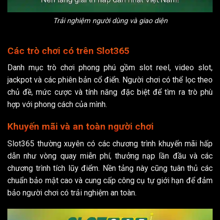
Trải nghiệm người dùng và giao diện
Các trò chơi có trên Slot365
Danh mục trò chơi phong phú gồm slot reel, video slot,
jackpot và các phiên bản cổ điển. Người chơi có thể lọc theo
chủ đề, mức cược và tính năng đặc biệt để tìm ra trò phù
hợp với phong cách của mình.
Khuyến mãi và an toàn người chơi
Slot365 thường xuyên có các chương trình khuyến mãi hấp
dẫn như vòng quay miễn phí, thưởng nạp lần đầu và các
chương trình tích lũy điểm. Nền tảng này cũng tuân thủ các
chuẩn bảo mật cao và cung cấp công cụ tự giới hạn để đảm
bảo người chơi có trải nghiệm an toàn.