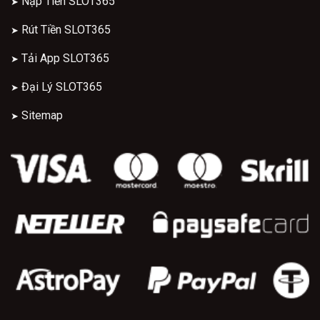
Nạp Tiền SLOT365
Rút Tiền SLOT365
Tải App SLOT365
Đại Lý SLOT365
Sitemap