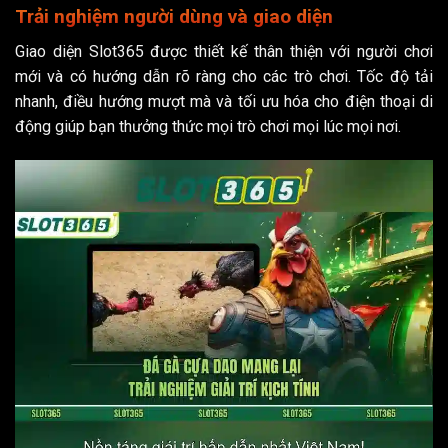
Trải nghiệm người dùng và giao diện
Giao diện Slot365 được thiết kế thân thiện với người chơi
mới và có hướng dẫn rõ ràng cho các trò chơi. Tốc độ tải
nhanh, điều hướng mượt mà và tối ưu hóa cho điện thoại di
động giúp bạn thưởng thức mọi trò chơi mọi lúc mọi nơi.